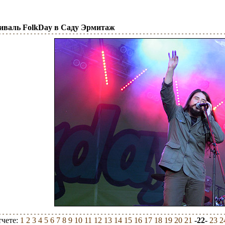
тиваль FolkDay в Саду Эрмитаж
тчете:
1
2
3
4
5
6
7
8
9
10
11
12
13
14
15
16
17
18
19
20
21
-22-
23
2