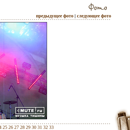
предыдущее фото
|
следующее фото
4
25
26
27
28
29
30
31
32
33