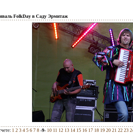
тиваль FolkDay в Саду Эрмитаж
тчете:
1
2
3
4
5
6
7
8
-9-
10
11
12
13
14
15
16
17
18
19
20
21
22
23
2