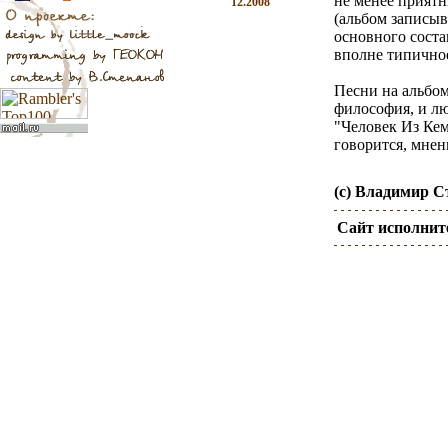
не менее прият
12.2008
(альбом записыв
основного соста
вполне типичное
Песни на альбом
философия, и лю
"Человек Из Кем
говорится, мнен
(c) Владимир 
Сайт исполнит