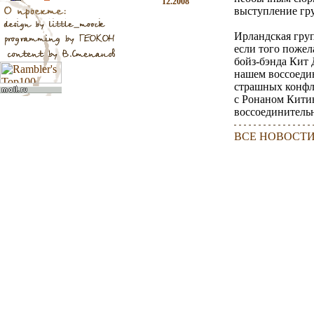
12.2008
выступление гру
Ирландская гру
если того поже
бойз-бэнда Кит 
нашем воссоедин
страшных конфли
с Ронаном Кити
воссоединитель
ВСЕ НОВОСТ