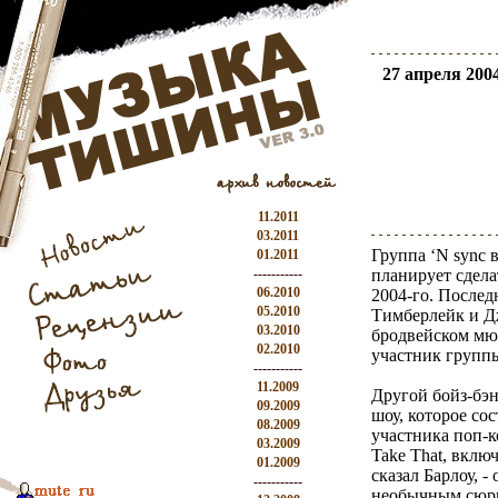
27 апреля 2004
11.2011
03.2011
Группа ‘N sync 
01.2011
-----------
планирует сдела
06.2010
2004-го. Послед
05.2010
Тимберлейк и Д
03.2010
бродвейском мю
02.2010
участник группы
-----------
11.2009
Другой бойз-бэн
09.2009
шоу, которое сос
08.2009
участника поп-к
03.2009
Take That, вклю
01.2009
сказал Барлоу, 
-----------
необычным сюрп