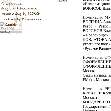
12.2008
«Информационно
БОРИСОВ Дмитри
Номинация: 
ВОЛГИНА Алла И
Ретро» («Ретро 
ВОРОНОВ Влади
– Новосибирск»)
ДОВЛАТОВА Алл
утреннего шоу «
«Русское Радио»
Номинация: 
ОФОРМЛЕНИЕ ЭФ
ОФОРМЛЕНИЕ ЭФ
Москва
Серия музыкаль
FM») г. Москва
Номинация: Р
КРИХЕЛИ Ксения
Москва)
БОНДАРЕНКО Ма
Государственной
Москва)